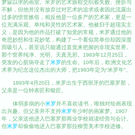
梦寐以求的画室。米罗的艺术旅程交织着失败、挫折与
不解，但他并没有放弃过对艺术的追求或者因此流露出
过多的愤世嫉俗，相反他是一位多产的艺术家，更是一
位充满乐观、单纯和灵性的艺术家。他被归于超现实主
义，是因为他的作品打破了知觉的常规，米罗通过他的
奇思妙想和生花妙笔，构建了一个看似简单但却因深度
而吸引人，甚至说只能通过直觉来把握的非现实世界。
那个世界纯净、光明、天真无邪。1983年12月25日，
突发的心脏病夺走了
米罗
的生命。10年后，欧洲文化艺
术界为纪念这位杰出的大师，把1993年定为“米罗年”。
1893年4月20日，米罗出生于西班牙的巴塞罗那，
父亲是一位钟表匠和银匠。
体弱多病的小
米罗
并不喜欢读书，唯独对绘画表现
出兴趣。但父亲并不支持
米罗
年少时的画家梦。1907
年，父亲送他进入巴塞罗那商业学校就读经营与会计。
但
米罗
却偷偷地进入巴塞罗那拉柳贾美术学校进修。