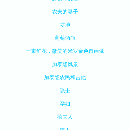
农夫的妻子
耕地
葡萄酒瓶
一束鲜花，微笑的米罗金色自画像
加泰隆风景
加泰隆农民和吉他
隐士
孕妇
德夫人