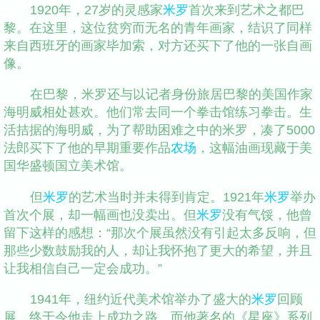
1920年，27岁的灵感家
米罗
首次来到艺术之都巴
黎。在这里，这位贫穷而无名的青年画家，结识了同样
来自西班牙的画家毕加索，对方还买下了他的一张自画
像。
在巴黎，米罗还与以记者身份旅居巴黎的美国作家
海明威相处甚欢。他们常去同一个拳击馆练习拳击。生
活拮据的海明威，为了帮助困难之中的米罗，凑了5000
法郎买下了他的早期重要作品
农场
，这幅油画现藏于美
国华盛顿国立美术馆。
但
米罗
的艺术当时并未得到肯定。1921年
米罗
举办
首次个展，却一幅画也没卖出。但
米罗
没有气馁，他曾
留下这样的感想：“那次个展虽然没有引起太多反响，但
那些少数鼓励我的人，却让我怀抱了更大的希望，并且
让我相信自己一定会成功。”
1941年，纽约近代美术馆举办了盛大的
米罗
回顾
展，终于令他走上成功之路。而他著名的《星座》系列