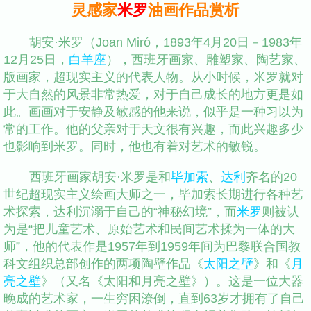
灵感家
米罗
油画作品赏析
胡安·米罗（Joan Miró，1893年4月20日－1983年
12月25日，
白羊座
），西班牙画家、雕塑家、陶艺家、
版画家，超现实主义的代表人物。从小时候，米罗就对
于大自然的风景非常热爱，对于自己成长的地方更是如
此。画画对于安静及敏感的他来说，似乎是一种习以为
常的工作。他的父亲对于天文很有兴趣，而此兴趣多少
也影响到米罗。同时，他也有着对艺术的敏锐。
西班牙画家胡安·米罗是和
毕加索
、
达利
齐名的20
世纪超现实主义绘画大师之一，毕加索长期进行各种艺
术探索，达利沉溺于自己的“神秘幻境”，而
米罗
则被认
为是“把儿童艺术、原始艺术和民间艺术揉为一体的大
师”，他的代表作是1957年到1959年间为巴黎联合国教
科文组织总部创作的两项陶壁作品《
太阳之壁
》和《
月
亮之壁
》（又名《太阳和月亮之壁》）。这是一位大器
晚成的艺术家，一生穷困潦倒，直到63岁才拥有了自己