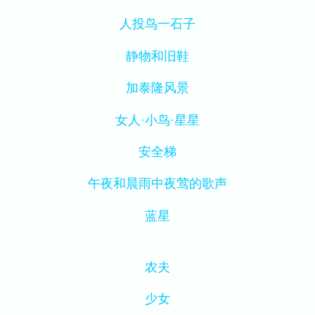
人投鸟一石子
静物和旧鞋
加泰隆风景
女人·小鸟·星星
安全梯
午夜和晨雨中夜莺的歌声
蓝星
农夫
少女