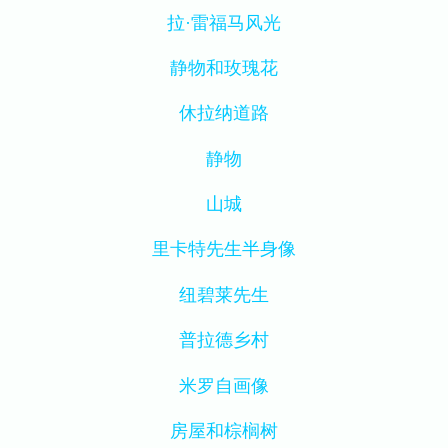
拉·雷福马风光
静物和玫瑰花
休拉纳道路
静物
山城
里卡特先生半身像
纽碧莱先生
普拉德乡村
米罗自画像
房屋和棕榈树