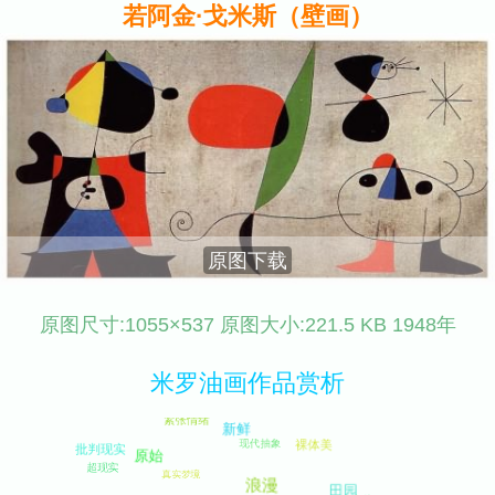
若阿金·戈米斯（壁画）
原图下载
原图尺寸:1055×537 原图大小:221.5 KB 1948年
米罗油画作品赏析