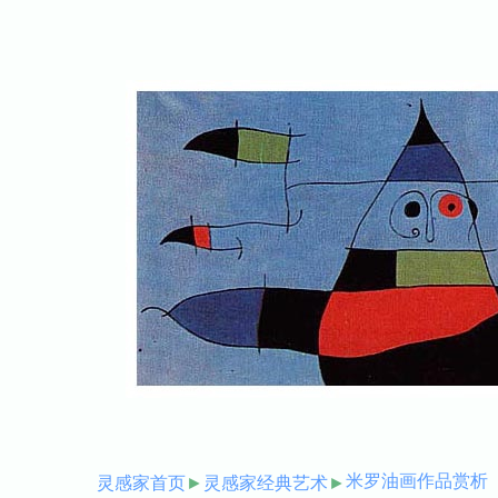
米罗油画作品赏析
灵感家首页
►
灵感家经典艺术
►