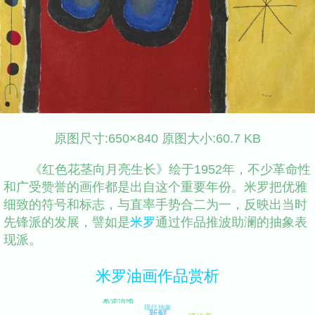
原图尺寸:650×840 原图大小:60.7 KB
《红色花茎向月亮生长》绘于1952年，不少革命性
和广受赞誉的画作都是出自这个重要年份。米罗把优雅
细致的符号和标志，与直率手势合二为一，反映出当时
先锋派的发展，譬如是
米罗
通过作品推波助澜的抽象表
现派。
米罗油画作品赏析