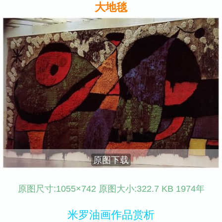
大地毯
原图下载
原图尺寸:1055×742 原图大小:322.7 KB 1974年
米罗油画作品赏析