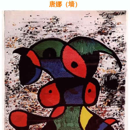
唐娜（墙）