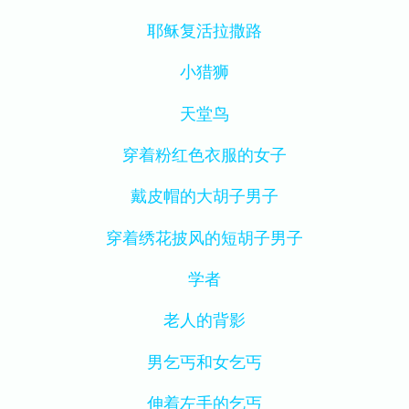
耶稣复活拉撒路
小猎狮
天堂鸟
穿着粉红色衣服的女子
戴皮帽的大胡子男子
穿着绣花披风的短胡子男子
学者
老人的背影
男乞丐和女乞丐
伸着左手的乞丐