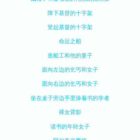
降下基督的十字架
竖起基督的十字架
命运之船
造船工和他的妻子
面向左边的乞丐和女子
面向右边的乞丐和女子
坐在桌子旁边手里捧着书的学者
裸女背影
读书的年轻女子