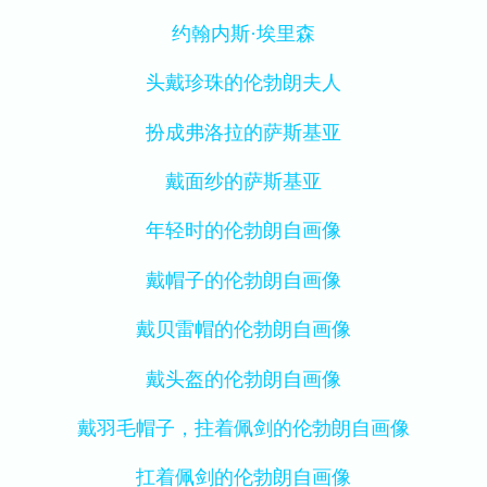
约翰内斯·埃里森
头戴珍珠的伦勃朗夫人
扮成弗洛拉的萨斯基亚
戴面纱的萨斯基亚
年轻时的伦勃朗自画像
戴帽子的伦勃朗自画像
戴贝雷帽的伦勃朗自画像
戴头盔的伦勃朗自画像
戴羽毛帽子，拄着佩剑的伦勃朗自画像
扛着佩剑的伦勃朗自画像