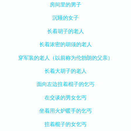
房间里的男子
沉睡的女子
长着胡子的老人
长着浓密的胡须的老人
穿军装的老人（以前称为伦勃朗的父亲）
长着大胡子的老人
面向左边拄着棍子的乞丐
在交谈的男女乞丐
坐着用火炉暖手的乞丐
拄着棍子的女乞丐