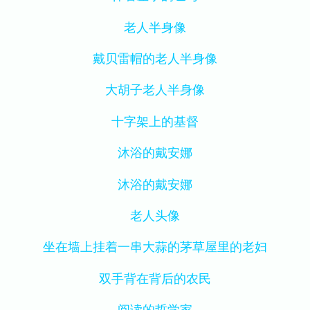
老人半身像
戴贝雷帽的老人半身像
大胡子老人半身像
十字架上的基督
沐浴的戴安娜
沐浴的戴安娜
老人头像
坐在墙上挂着一串大蒜的茅草屋里的老妇
双手背在背后的农民
阅读的哲学家