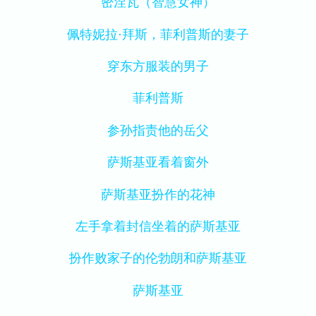
密涅瓦（智慧女神）
佩特妮拉·拜斯，菲利普斯的妻子
穿东方服装的男子
菲利普斯
参孙指责他的岳父
萨斯基亚看着窗外
萨斯基亚扮作的花神
左手拿着封信坐着的萨斯基亚
扮作败家子的伦勃朗和萨斯基亚
萨斯基亚