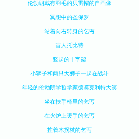
伦勃朗戴有羽毛的贝雷帽的自画像
冥想中的圣保罗
站着向右转身的乞丐
盲人托比特
竖起的十字架
小狮子和两只大狮子一起在战斗
年轻的伦勃朗学哲学家德谟克利特大笑
坐在扶手椅里的乞丐
在火炉上暖手的乞丐
拄着木拐杖的乞丐