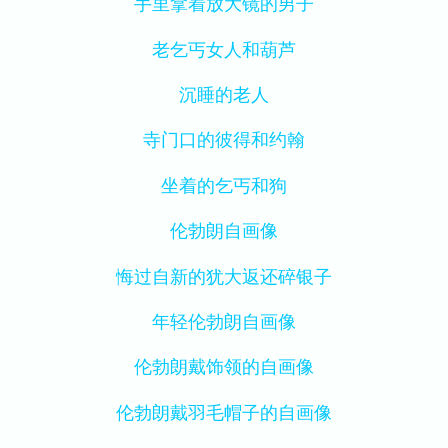
手里拿着放大镜的男子
老乞丐女人和葫芦
沉睡的老人
寺门口的彼得和约翰
坐着的乞丐和狗
伦勃朗自画像
悔过自新的犹大返还碎银子
年轻伦勃朗自画像
伦勃朗戴饰领的自画像
伦勃朗戴羽毛帽子的自画像