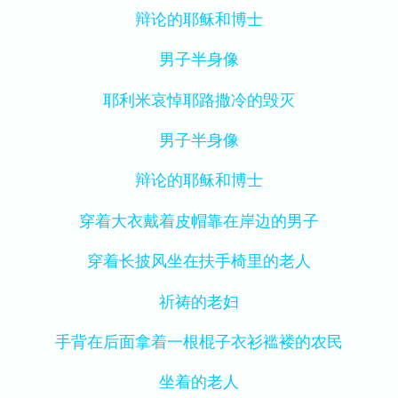
辩论的耶稣和博士
男子半身像
耶利米哀悼耶路撒冷的毁灭
男子半身像
辩论的耶稣和博士
穿着大衣戴着皮帽靠在岸边的男子
穿着长披风坐在扶手椅里的老人
祈祷的老妇
手背在后面拿着一根棍子衣衫褴褛的农民
坐着的老人