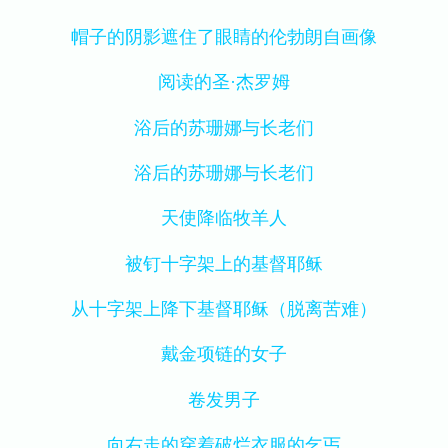
帽子的阴影遮住了眼睛的伦勃朗自画像
阅读的圣·杰罗姆
浴后的苏珊娜与长老们
浴后的苏珊娜与长老们
天使降临牧羊人
被钉十字架上的基督耶稣
从十字架上降下基督耶稣（脱离苦难）
戴金项链的女子
卷发男子
向右走的穿着破烂衣服的乞丐