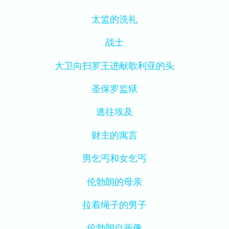
太监的洗礼
战士
大卫向扫罗王进献歌利亚的头
圣保罗监狱
逃往埃及
财主的寓言
男乞丐和女乞丐
伦勃朗的母亲
拉着绳子的男子
伦勃朗自画像