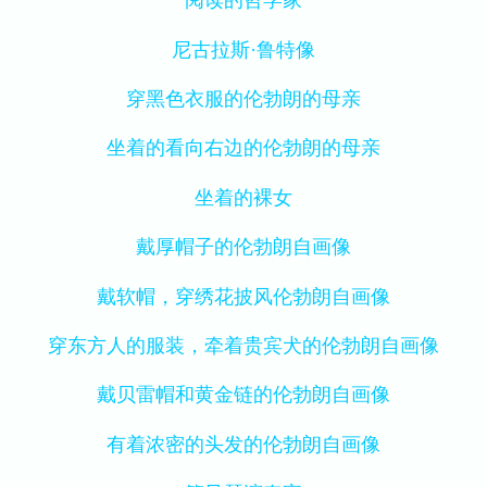
尼古拉斯·鲁特像
穿黑色衣服的伦勃朗的母亲
坐着的看向右边的伦勃朗的母亲
坐着的裸女
戴厚帽子的伦勃朗自画像
戴软帽，穿绣花披风伦勃朗自画像
穿东方人的服装，牵着贵宾犬的伦勃朗自画像
戴贝雷帽和黄金链的伦勃朗自画像
有着浓密的头发的伦勃朗自画像