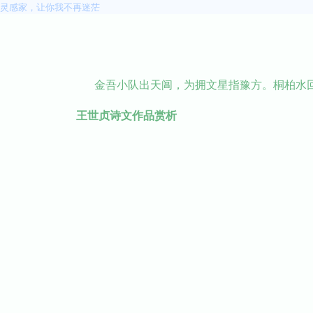
灵感家，让你我不再迷茫
金吾小队出天阊，为拥文星指豫方。桐柏水
王世贞诗文作品赏析