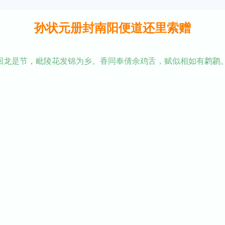
孙状元册封南阳便道还里索赠
回龙是节，毗陵花发锦为乡。香同奉倩余鸡舌，赋似相如有鹔鹴