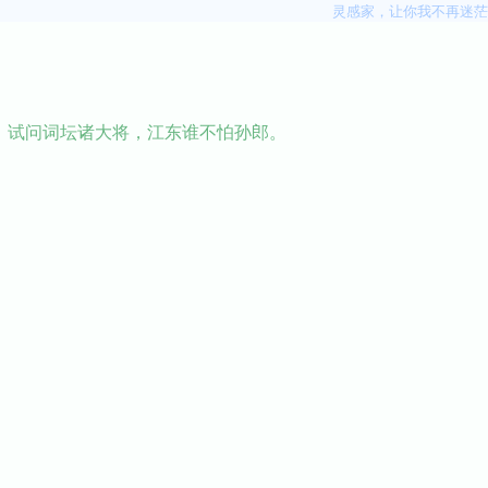
灵感家，让你我不再迷茫
。试问词坛诸大将，江东谁不怕孙郎。