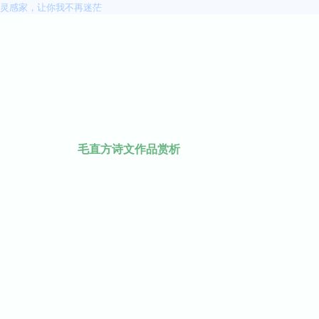
灵感家，让你我不再迷茫
毛直方诗文作品赏析