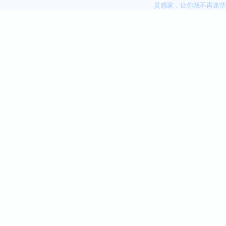
灵感家，让你我不再迷茫