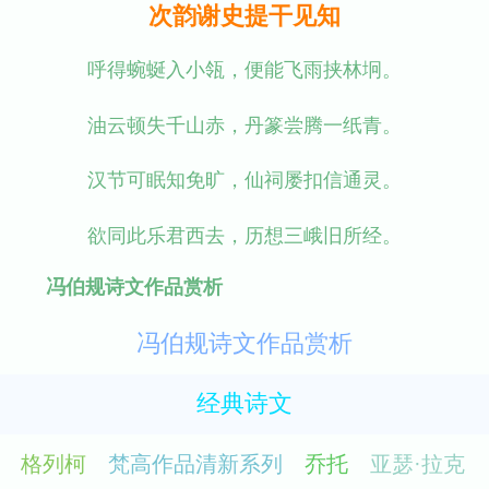
次韵谢史提干见知
呼得蜿蜒入小瓴，便能飞雨挟林坰。
油云顿失千山赤，丹篆尝腾一纸青。
汉节可眠知免旷，仙祠屡扣信通灵。
欲同此乐君西去，历想三峨旧所经。
冯伯规诗文作品赏析
冯伯规诗文作品赏析
经典诗文