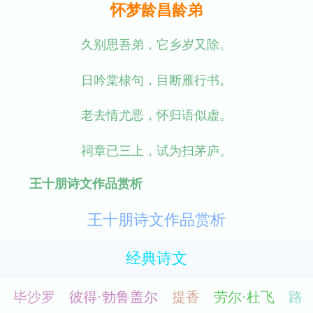
怀梦龄昌龄弟
久别思吾弟，它乡岁又除。
日吟棠棣句，目断雁行书。
老去情尤恶，怀归语似虚。
祠章已三上，试为扫茅庐。
王十朋诗文作品赏析
王十朋诗文作品赏析
经典诗文