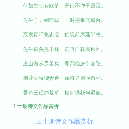
何如皇朝有欧范，开口不惮干霆雷。
先生学力到前辈，一时盛事光麟台。
宸衷宵旰急忠谠，伫观前席延邹枚。
先生掉头竟不往，扁舟自载高风回。
道山游从尽英隽，顾我晚进宁容陪。
梅花满枝柳弄色，赋诗送别同衔杯。
吾庐三径亦荒草，松菊怪我何迟徊。
王十朋诗文作品赏析
王十朋诗文作品赏析