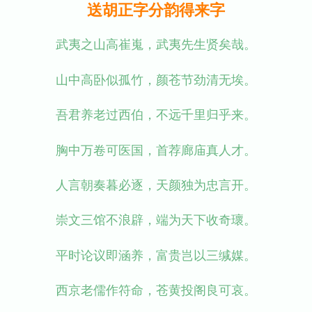
送胡正字分韵得来字
武夷之山高崔嵬，武夷先生贤矣哉。
山中高卧似孤竹，颜苍节劲清无埃。
吾君养老过西伯，不远千里归乎来。
胸中万卷可医国，首荐廊庙真人才。
人言朝奏暮必逐，天颜独为忠言开。
崇文三馆不浪辟，端为天下收奇瓌。
平时论议即涵养，富贵岂以三缄媒。
西京老儒作符命，苍黄投阁良可哀。