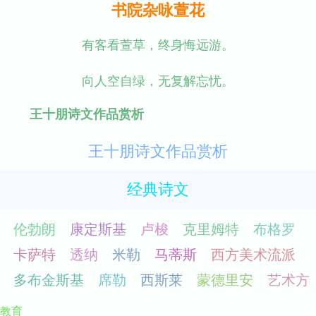
书院杂咏萱花
有客看萱草，终身悔远游。
向人空自绿，无复解忘忧。
王十朋诗文作品赏析
王十朋诗文作品赏析
经典诗文