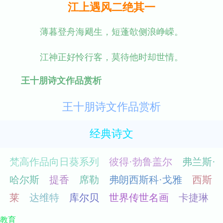
江上遇风二绝其一
薄暮登舟海飓生，短蓬欹侧浪峥嵘。
江神正好怜行客，莫待他时却世情。
王十朋诗文作品赏析
王十朋诗文作品赏析
经典诗文