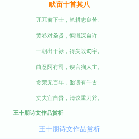
畎亩十首其八
兀兀窗下士，笔耕志良苦。
黄卷对圣贤，慷慨深自许。
一朝出干禄，得失战匈宇。
曲意阿有司，谀言狥人主。
贪荣无百年，贻谤有千古。
丈夫宜自贵，清议重刀斧。
王十朋诗文作品赏析
王十朋诗文作品赏析