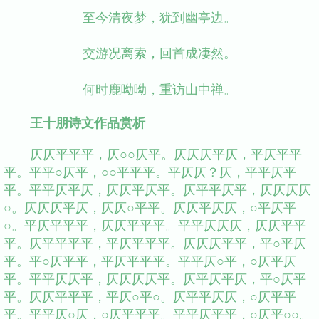
至今清夜梦，犹到幽亭边。
交游况离索，回首成凄然。
何时鹿呦呦，重访山中禅。
王十朋诗文作品赏析
仄仄平平平，仄○○仄平。仄仄仄平仄，平仄平平
平。平平○仄平，○○平平平。平仄仄？仄，平平仄平
平。平平仄平仄，仄仄平仄平。仄平平仄平，仄仄仄仄
○。仄仄仄平仄，仄仄○平平。仄仄平仄仄，○平仄平
○。平仄平平平，仄仄平平平。平平仄仄仄，仄仄平平
平。仄平平平平，平仄平平平。仄仄仄平平，平○平仄
平。平○仄平平，平仄平平平。平平仄○平，○仄平仄
平。平平仄仄平，仄仄仄仄平。仄平仄平仄，平○仄平
平。仄仄平平平，平仄○平○。仄平平仄仄，○仄平平
平。平平仄○仄，○仄平平平。平平仄平平，○仄平○○。