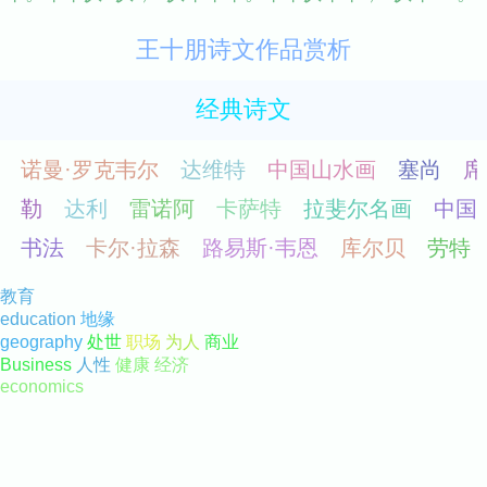
王十朋诗文作品赏析
经典诗文