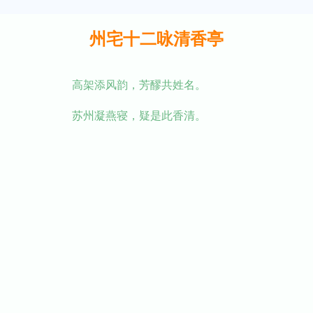
州宅十二咏清香亭
高架添风韵，芳醪共姓名。
苏州凝燕寝，疑是此香清。