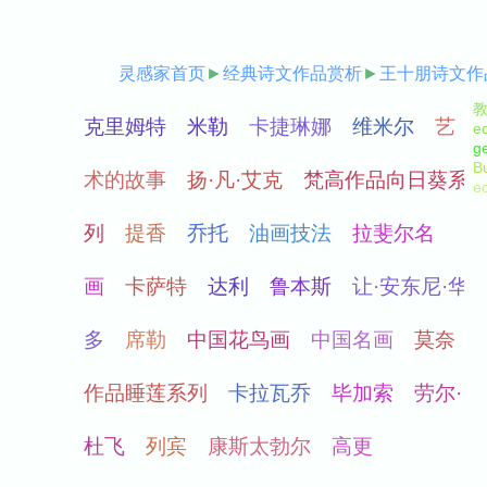
灵感家首页
►
经典诗文作品赏析
►
王十朋诗文作