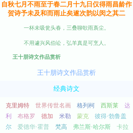
自秋七月不雨至于春二月十九日仅得雨昌龄作
贺诗予未及和而雨止矣遂次韵以闵之其二
一杯未吸瓮头春，三叠聊欹雨裛尘。
不用遽兴风伯讼，弘羊真是可烹人。
王十朋诗文作品赏析
王十朋诗文作品赏析
经典诗文