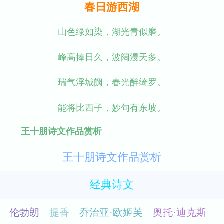
春日游西湖
山色绿如染，湖光青似磨。
峰高捧日久，波阔浸天多。
瑞气浮城阙，春光醉绮罗。
能将比西子，妙句有东坡。
王十朋诗文作品赏析
王十朋诗文作品赏析
经典诗文