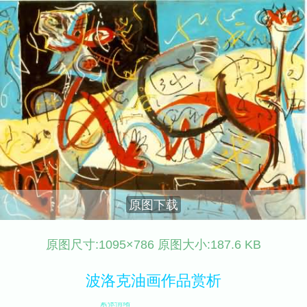
原图下载
原图尺寸:1095×786 原图大小:187.6 KB
波洛克油画作品赏析