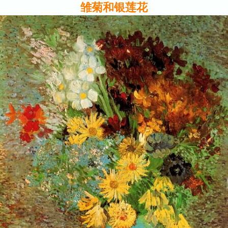
雏菊和银莲花