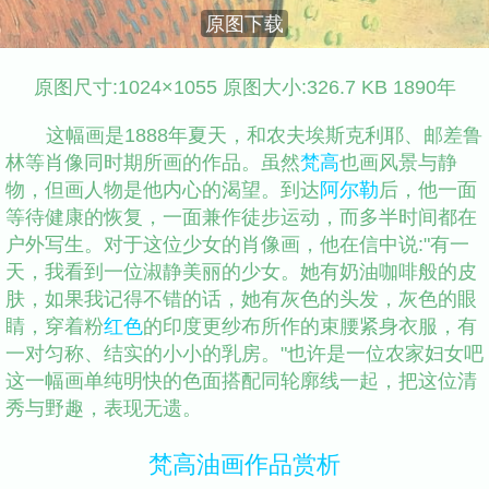
原图下载
原图尺寸:1024×1055 原图大小:326.7 KB 1890年
这幅画是1888年夏天，和农夫埃斯克利耶、邮差鲁
林等肖像同时期所画的作品。虽然
梵高
也画风景与静
物，但画人物是他内心的渴望。到达
阿尔勒
后，他一面
等待健康的恢复，一面兼作徒步运动，而多半时间都在
户外写生。对于这位少女的肖像画，他在信中说:"有一
天，我看到一位淑静美丽的少女。她有奶油咖啡般的皮
肤，如果我记得不错的话，她有灰色的头发，灰色的眼
睛，穿着粉
红色
的印度更纱布所作的束腰紧身衣服，有
一对匀称、结实的小小的乳房。"也许是一位农家妇女吧
这一幅画单纯明快的色面搭配同轮廓线一起，把这位清
秀与野趣，表现无遗。
梵高油画作品赏析