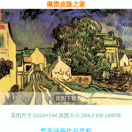
佩雷皮隆之家
原图下载
原图尺寸:1024×744 原图大小:294.2 KB 1890年
梵高油画作品赏析