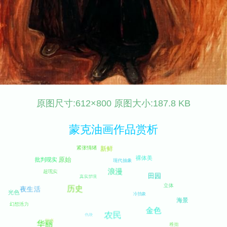
原图尺寸:612×800 原图大小:187.8 KB
蒙克油画作品赏析