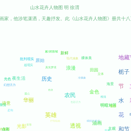
山水花卉人物图 明 徐渭
代著名画家，他涉笔潇洒，天趣抒发。此《山水花卉人物图》册共十