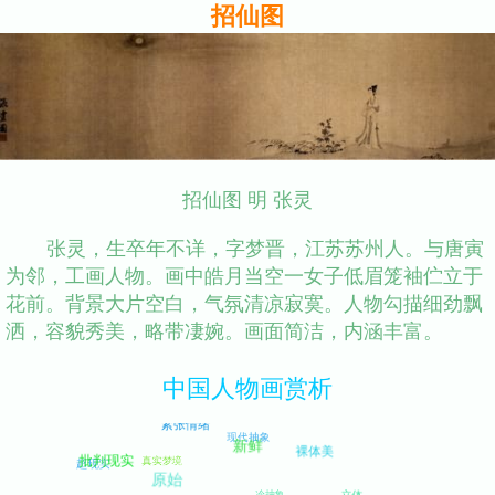
招仙图
招仙图 明 张灵
张灵，生卒年不详，字梦晋，江苏苏州人。与唐寅
为邻，工画人物。画中皓月当空一女子低眉笼袖伫立于
花前。背景大片空白，气氛清凉寂寞。人物勾描细劲飘
洒，容貌秀美，略带凄婉。画面简洁，内涵丰富。
中国人物画赏析