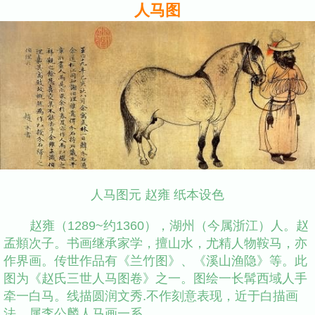
人马图
人马图元 赵雍 纸本设色
赵雍（1289~约1360），湖州（今属浙江）人。赵
孟頫次子。书画继承家学，擅山水，尤精人物鞍马，亦
作界画。传世作品有《兰竹图》、《溪山渔隐》等。此
图为《赵氏三世人马图卷》之一。图绘一长髯西域人手
牵一白马。线描圆润文秀.不作刻意表现，近于白描画
法，属李公麟人马画一系。