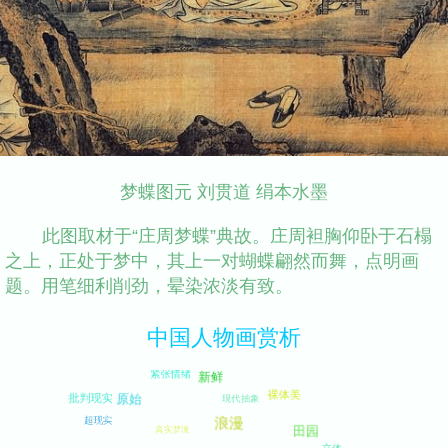
梦蝶图元 刘贯道 绢本水墨
此图取材于“庄周梦蝶”典故。庄周袒胸仰卧于石榻
之上，正处于梦中，其上一对蝴蝶翩然而舞，点明画
题。用笔细利削劲，晕染浓淡有致。
中国人物画赏析