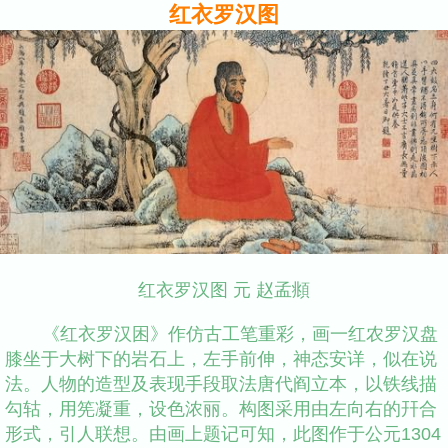
红衣罗汉图
红衣罗汉图 元 赵孟頫
《红衣罗汉困》作仿古工笔重彩，画一红农罗汉盘
膝坐于大树下的岩石上，左手前伸，神态安详，似在说
法。人物的造型及表现手段取法唐代阎立本，以铁线描
勾轱，用筅凝重，设色浓丽。构图采用由左向右的幵合
形式，引人联想。由画上题记可知，此图作于公元1304