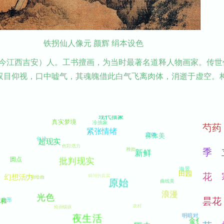
铁拐仙人像元 颜辉 绢本设色
今江西吉安）人。工书擅画，为当时最著名道释人物画家。传世
李双目仰视，口中嘘气，其魂魄借此白气飞离肉体，消逝于虚空。