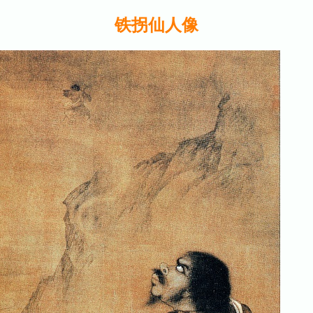
铁拐仙人像