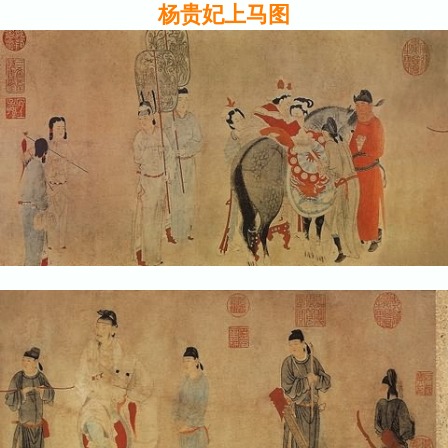
杨贵妃上马图