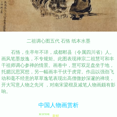
二祖调心图五代 石恪 纸本水墨
石恪，生卒年不详，成都郫县（令属四川省）人。
画风笔墨放逸，不专规矩。此图表现禅宗二祖慧可和丰
干祖师调心参禅的情景。画卷中，慧可双足盘坐于地，
托腮沉思冥想，另一幅画丰干伏于虎背。作品以强劲飞
动和毫不经意的草草逸笔表现出高僧微妙深邃的禅境，
开大写意人物之先河 ，对南宋梁楷及减笔人物画颇有影
响。
中国人物画赏析