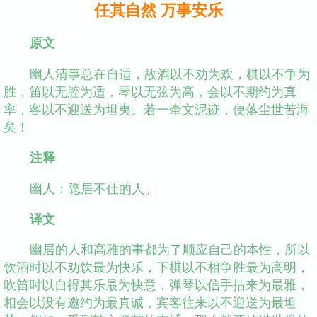
任其自然 万事安乐
原文
幽人清事总在自适，故酒以不劝为欢，棋以不争为
胜，笛以无腔为适，琴以无弦为高，会以不期约为真
率，客以不迎送为坦夷。若一牵文泥迹，便落尘世苦海
矣！
注释
幽人：隐居不仕的人。
译文
幽居的人和高雅的事都为了顺应自己的本性，所以
饮酒时以不劝饮最为快乐，下棋以不相争胜最为高明，
吹笛时以自得其乐最为快意，弹琴以信手拈来为最雅，
相会以没有邀约为最真诚，宾客往来以不迎送为最坦