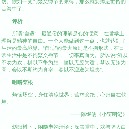
荡。假如一受到繁文缛节的束缚，那么就要掉进世俗的
苦海中了。
评析
所谓“自适”，最通俗的理解是心的惬意，在哲学上
理解是精神的自由。一个人能做到这一点，也就达到了
生活的最高境界。“自适”的最大原则是不拘形式，在日
常生活中是不拘繁文褥节，一切率真而为。所以说“酒以
不劝为欢，棋以不争为胜，笛以无腔为适，琴以无弦为
高，会以不期约为真率，客以不迎送为坦夷”。
咀嚼菜根
烦恼场空，身住清凉世界；营求念绝，心归自在乾
坤。
——陈继儒《小窗幽记》
斜阳树下，闲随老衲清谈；深雪堂中，戏与骚人白