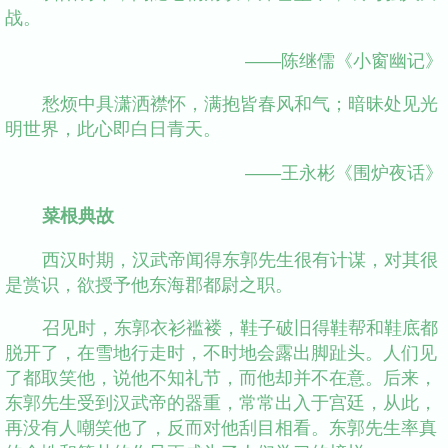
战。
——陈继儒《小窗幽记》
愁烦中具潇洒襟怀，满抱皆春风和气；暗昧处见光
明世界，此心即白日青天。
——王永彬《围炉夜话》
菜根典故
西汉时期，汉武帝闻得东郭先生很有计谋，对其很
是赏识，欲授予他东海郡都尉之职。
召见时，东郭衣衫褴褛，鞋子破旧得鞋帮和鞋底都
脱开了，在雪地行走时，不时地会露出脚趾头。人们见
了都取笑他，说他不知礼节，而他却并不在意。后来，
东郭先生受到汉武帝的器重，常常出入于宫廷，从此，
再没有人嘲笑他了，反而对他刮目相看。东郭先生率真