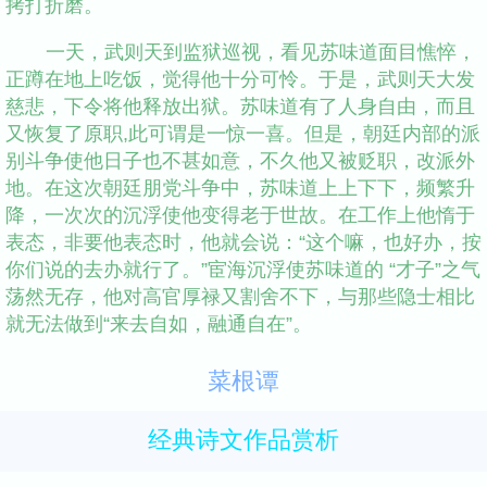
拷打折磨。
一天，武则天到监狱巡视，看见苏味道面目憔悴，
正蹲在地上吃饭，觉得他十分可怜。于是，武则天大发
慈悲，下令将他释放出狱。苏味道有了人身自由，而且
又恢复了原职,此可谓是一惊一喜。但是，朝廷内部的派
别斗争使他日子也不甚如意，不久他又被贬职，改派外
地。在这次朝廷朋党斗争中，苏味道上上下下，频繁升
降，一次次的沉浮使他变得老于世故。在工作上他惰于
表态，非要他表态时，他就会说：“这个嘛，也好办，按
你们说的去办就行了。”宦海沉浮使苏味道的 “才子”之气
荡然无存，他对高官厚禄又割舍不下，与那些隐士相比
就无法做到“来去自如，融通自在”。
菜根谭
经典诗文作品赏析