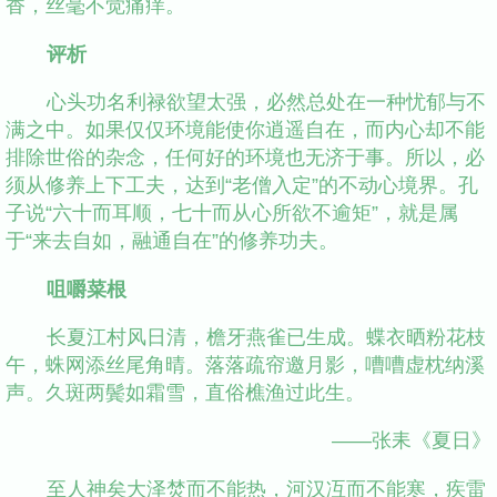
香，丝毫不觉痛痒。
评析
心头功名利禄欲望太强，必然总处在一种忧郁与不
满之中。如果仅仅环境能使你逍遥自在，而内心却不能
排除世俗的杂念，任何好的环境也无济于事。所以，必
须从修养上下工夫，达到“老僧入定”的不动心境界。孔
子说“六十而耳顺，七十而从心所欲不逾矩”，就是属
于“来去自如，融通自在”的修养功夫。
咀嚼菜根
长夏江村风日清，檐牙燕雀已生成。蝶衣晒粉花枝
午，蛛网添丝尾角晴。落落疏帘邀月影，嘈嘈虚枕纳溪
声。久斑两鬓如霜雪，直俗樵渔过此生。
——张耒《夏日》
至人神矣大泽焚而不能热，河汉冱而不能寒，疾雷