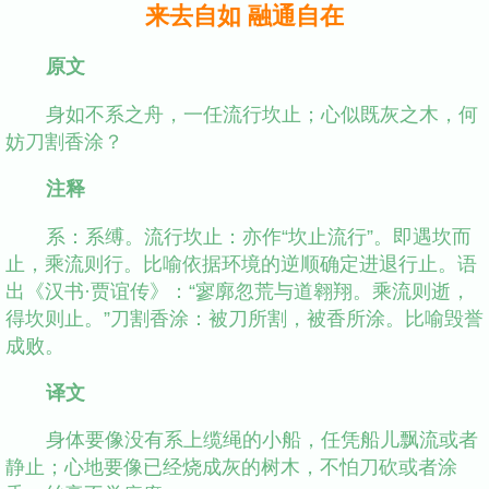
来去自如 融通自在
原文
身如不系之舟，一任流行坎止；心似既灰之木，何
妨刀割香涂？
注释
系：系缚。流行坎止：亦作“坎止流行”。即遇坎而
止，乘流则行。比喻依据环境的逆顺确定进退行止。语
出《汉书·贾谊传》：“寥廓忽荒与道翱翔。乘流则逝，
得坎则止。”刀割香涂：被刀所割，被香所涂。比喻毁誉
成败。
译文
身体要像没有系上缆绳的小船，任凭船儿飘流或者
静止；心地要像已经烧成灰的树木，不怕刀砍或者涂