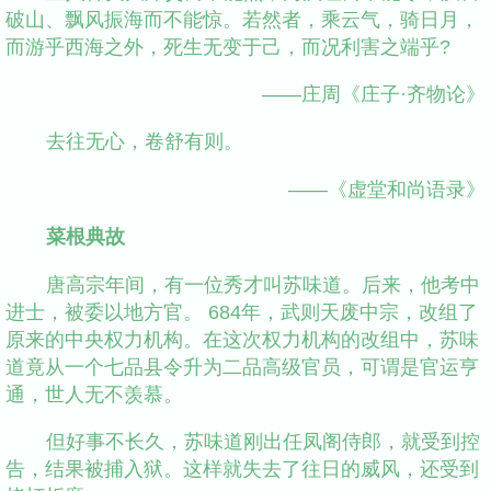
破山、飘风振海而不能惊。若然者，乘云气，骑日月，
而游乎西海之外，死生无变于己，而况利害之端乎?
——庄周《庄子·齐物论》
去往无心，卷舒有则。
——《虚堂和尚语录》
菜根典故
唐高宗年间，有一位秀才叫苏味道。后来，他考中
进士，被委以地方官。 684年，武则天废中宗，改组了
原来的中央权力机构。在这次权力机构的改组中，苏味
道竟从一个七品县令升为二品高级官员，可谓是官运亨
通，世人无不羡慕。
但好事不长久，苏味道刚出任凤阁侍郎，就受到控
告，结果被捕入狱。这样就失去了往日的威风，还受到