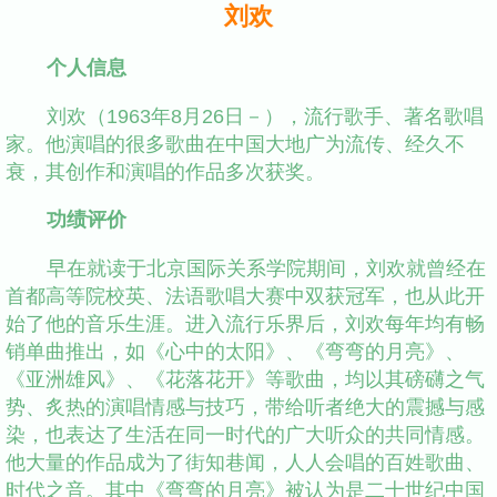
刘欢
个人信息
刘欢（1963年8月26日－），流行歌手、著名歌唱
家。他演唱的很多歌曲在中国大地广为流传、经久不
衰，其创作和演唱的作品多次获奖。
功绩评价
早在就读于北京国际关系学院期间，刘欢就曾经在
首都高等院校英、法语歌唱大赛中双获冠军，也从此开
始了他的音乐生涯。进入流行乐界后，刘欢每年均有畅
销单曲推出，如《心中的太阳》、《弯弯的月亮》、
《亚洲雄风》、《花落花开》等歌曲，均以其磅礴之气
势、炙热的演唱情感与技巧，带给听者绝大的震撼与感
染，也表达了生活在同一时代的广大听众的共同情感。
他大量的作品成为了街知巷闻，人人会唱的百姓歌曲、
时代之音。其中《弯弯的月亮》被认为是二十世纪中国