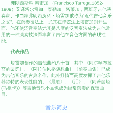
弗朗西斯科·泰雷加 （Francisco Tarrega,1852-
1909）又译塔尔雷加、泰勒加、塔莱加，西班牙吉他演
奏家、作曲家弗朗西所科・塔雷加被称为“近代吉他音乐
之父”。在演奏技法上，尤其在弹弦法上塔雷加别开生
面。他还使泛音奏法尤其是八度的泛音奏法成为吉他常
用的一种演奏技法而丰富了吉他在音色方面的表现性
能。
代表作品
塔雷加创作的吉他曲约八十首，其中 《阿尔罕布拉
宫的回忆》、《阿拉伯风格随想曲》《前奏曲集》已成
为吉他音乐的古典名作。此外抒情而高度发挥了吉他乐
器独特的表现性能的。《晨歌》、《泪》、《阿蒂丽塔
(马祖卡)》等吉他音乐小品也成为经常演奏的保留曲
目。
音乐简史