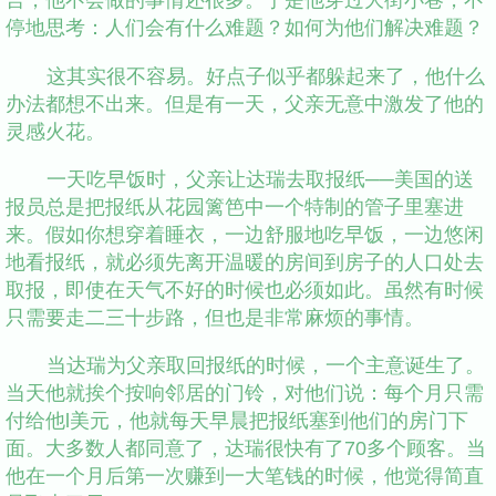
停地思考：人们会有什么难题？如何为他们解决难题？
这其实很不容易。好点子似乎都躲起来了，他什么
办法都想不出来。但是有一天，父亲无意中激发了他的
灵感火花。
一天吃早饭时，父亲让达瑞去取报纸──美国的送
报员总是把报纸从花园篱笆中一个特制的管子里塞进
来。假如你想穿着睡衣，一边舒服地吃早饭，一边悠闲
地看报纸，就必须先离开温暖的房间到房子的人口处去
取报，即使在天气不好的时候也必须如此。虽然有时候
只需要走二三十步路，但也是非常麻烦的事情。
当达瑞为父亲取回报纸的时候，一个主意诞生了。
当天他就挨个按响邻居的门铃，对他们说：每个月只需
付给他l美元，他就每天早晨把报纸塞到他们的房门下
面。大多数人都同意了，达瑞很快有了70多个顾客。当
他在一个月后第一次赚到一大笔钱的时候，他觉得简直