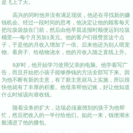
是飞上了天。
高兴的同时他并没有满足现状，他还在寻找新的赚
钱机会。经过一段时间的思考，他决定让他的顾客每天
把垃圾袋放在门前，然后由他早晨送报时顺便运到垃圾
桶里──每个月另加1美元。他的客户们很赞赏这个点
子，于是他的月收入增加了一倍。后来他还为别人喂宠
物、看房子、给植物浇水，他的月收入随之直线上升。
9岁时，他开始学习使用父亲的电脑。他学着写广
告，而且开始把小孩子能够挣钱的方法全部写下来。因
为他不断有新的主意，有了新主意就马上实施，所以很
快他就有了丰厚的积蓄。他母亲帮他记账，好让他知道
什么时候该向谁收钱。
随着业务的扩大，达瑞必须雇佣别的孩子为他帮
忙，然后把收入的一半付给他们。如此一来，钱便潮水
般涌进了他的腰包。