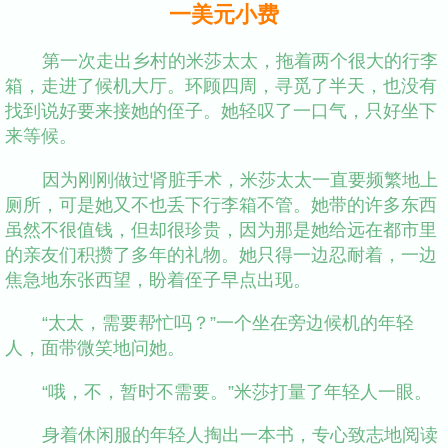
一美元小费
第一次走出乡村的米莎太太，拖着两个很大的行李
箱，走进了候机大厅。环顾四周，寻觅了半天，也没有
找到说好要来接她的侄子。她轻叹了一口气，只好坐下
来等候。
因为刚刚做过肾脏手术，米莎太太一直要频繁地上
厕所，可是她又不也丢下行李箱不管。她带的许多东西
虽然不很值钱，但却很珍贵，因为那是她给远在都市里
的亲友们积攒了多年的礼物。她只得一边忍耐着，一边
焦急地东张西望，盼着侄子早点出现。
“太太，需要帮忙吗？”一个坐在旁边候机的年轻
人，面带微笑地问她。
“哦，不，暂时不需要。”米莎打量了年轻人一眼。
身着休闲服的年轻人掏出一本书，专心致志地阅读