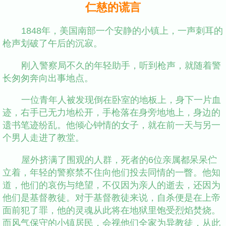
仁慈的谎言
1848年，美国南部一个安静的小镇上，一声刺耳的
枪声划破了午后的沉寂。
刚入警察局不久的年轻助手，听到枪声，就随着警
长匆匆奔向出事地点。
一位青年人被发现倒在卧室的地板上，身下一片血
迹，右手已无力地松开，手枪落在身旁地地上，身边的
遗书笔迹纷乱。他倾心钟情的女子，就在前一天与另一
个男人走进了教堂。
屋外挤满了围观的人群，死者的6位亲属都呆呆伫
立着，年轻的警察禁不住向他们投去同情的一瞥。他知
道，他们的哀伤与绝望，不仅因为亲人的逝去，还因为
他们是基督教徒。对于基督教徒来说，自杀便是在上帝
面前犯了罪，他的灵魂从此将在地狱里饱受烈焰焚烧。
而风气保守的小镇居民，会视他们全家为异教徒，从此